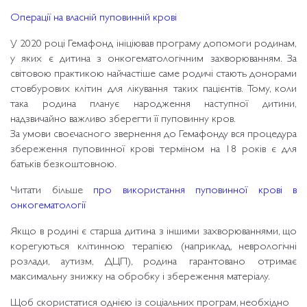
Операції на власній пуповинній крові
У 2020 році Гемафонд ініціював програму допомоги родинам,
у яких є дитина з онкогематологічним захворюванням. За
світовою практикою найчастіше саме родичі стають донорами
стовбурових клітин для лікування таких пацієнтів. Тому, коли
така родина планує народження наступної дитини,
надзвичайно важливо зберегти її пуповинну кров.
За умови своєчасного звернення до Гемафонду вся процедура
збереження пуповинної крові терміном на 18 років є для
батьків безкоштовною.
Читати більше
про використання пуповинної крові в
онкогематології
Якщо в родині є старша дитина з іншими захворюваннями, що
корегуються клітинною терапією (наприклад, неврологічні
розлади, аутизм, ДЦП), родина гарантовано отримає
максимальну знижку на обробку і збереження матеріалу.
Щоб скористатися однією із соціальних програм, необхідно