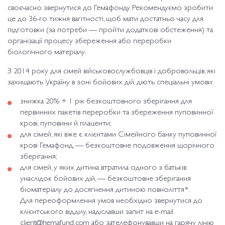
своєчасно звернутися до Гемафонду. Рекомендуємо зробити
це до 36-го тижня вагітності, щоб мати достатньо часу для
підготовки (за потреби — пройти додаткові обстеження) та
організації процесу збереження або переробки
біологічного матеріалу.
З 2014 року для сімей військовослужбовців і добровольців, які
захищають Україну в зоні бойових дій, діють спеціальні умови:
знижка 20% + 1 рік безкоштовного зберігання для
первинних пакетів переробки та збереження пуповинної
крові, пуповини й плаценти;
для сімей, які вже є клієнтами Сімейного банку пуповинної
крові Гемафонд, — безкоштовне подовження щорічного
зберігання;
для сімей, у яких дитина втратила одного з батьків
унаслідок бойових дій, — безкоштовне зберігання
біоматеріалу до досягнення дитиною повноліття*.
Для переоформлення умов необхідно звернутися до
клієнтського відділу, надіславши запит на e-mail
client@hemafund.com
або зателефонувавши на гарячу лінію