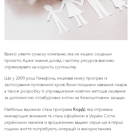
Важко уявити сучасну компанію, яка не ініціює соціальні
проєкти. Адже знання, досвід і частину ресурсів важливо
спрямовувати на користь суспільству.
Ще у 2009 році Гемафонд ініціював низку програм із
застосування пуповинної крові. Вони поєднали навчання лікарів,
а також розробку й упровадження новітніх методів лікування
за допомогою стовбурових клітин на безкоштовних засадах.
КорДі
Найбільш відомою стала програма
, яка отримала
міжнародне визнання та стала офіційною в Україні. Сотні
українських малюків із вродженими вадами серця ще в перші
години життя потребують операцій із використанням