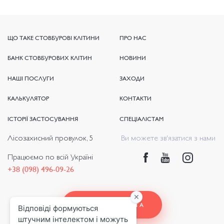
ЩО ТАКЕ СТОВБУРОВІ КЛІТИНИ
ЩО ТАКЕ СТОВБУРОВІ КЛІТИНИ
ПРО НАС
ПРО НАС
БАНК СТОВБУРОВИХ КЛІТИН
БАНК СТОВБУРОВИХ КЛІТИН
НОВИНИ
НОВИНИ
НАШІ ПОСЛУГИ
НАШІ ПОСЛУГИ
ЗАХОДИ
ЗАХОДИ
КАЛЬКУЛЯТОР
КАЛЬКУЛЯТОР
КОНТАКТИ
КОНТАКТИ
ІСТОРІЇ ЗАСТОСУВАННЯ
ІСТОРІЇ ЗАСТОСУВАННЯ
СПЕЦІАЛІСТАМ
СПЕЦІАЛІСТАМ
Лісозахисний провулок, 5
Ви можете зв'язатися з нами
Працюємо по всій Україні
+38 (098) 496-09-26
+38 (098) 496-09-26
ОНЛАЙН ОПЛАТА