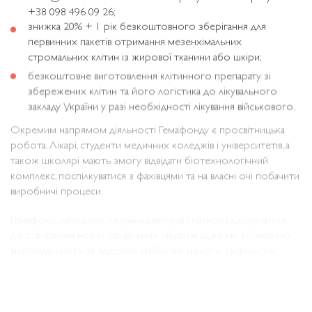
+38 098 496 09 26;
знижка 20% + 1 рік безкоштовного зберігання для
первинних пакетів отримання мезенхімальних
стромальних клітин із жирової тканини або шкіри;
безкоштовне виготовлення клітинного препарату зі
збережених клітин та його логістика до лікувального
закладу України у разі необхідності лікування військового.
Окремим напрямом діяльності Гемафонду є просвітницька
робота. Лікарі, студенти медичних коледжів і університетів, а
також школярі мають змогу відвідати біотехнологічний
комплекс, поспілкуватися з фахівцями та на власні очі побачити
виробничі процеси.
Гемафонд запрошує лікарів-новаторів і науковців долучатися
до створення нових соціальних ініціатив, адже ми всі несемо
відповідальність за здорове майбутнє нашого суспільства.
Більше інформації можна отримати за телефоном 098 496 09
26.