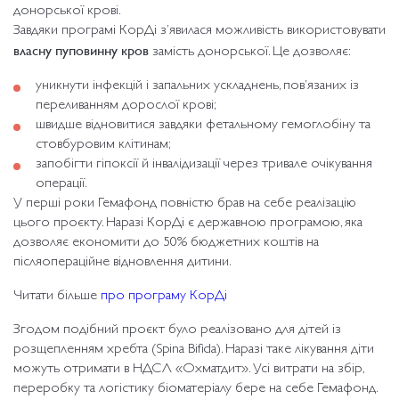
донорської крові.
Завдяки програмі КорДі з’явилася можливість використовувати
власну пуповинну кров
замість донорської. Це дозволяє:
уникнути інфекцій і запальних ускладнень, пов’язаних із
переливанням дорослої крові;
швидше відновитися завдяки фетальному гемоглобіну та
стовбуровим клітинам;
запобігти гіпоксії й інвалідизації через тривале очікування
операції.
У перші роки Гемафонд повністю брав на себе реалізацію
цього проєкту. Наразі КорДі є державною програмою, яка
дозволяє економити до 50% бюджетних коштів на
післяопераційне відновлення дитини.
Читати більше
про програму КорДі
Згодом подібний проєкт було реалізовано для дітей із
розщепленням хребта (Spina Bifida). Наразі таке лікування діти
можуть отримати в НДСЛ «Охматдит». Усі витрати на збір,
переробку та логістику біоматеріалу бере на себе Гемафонд.