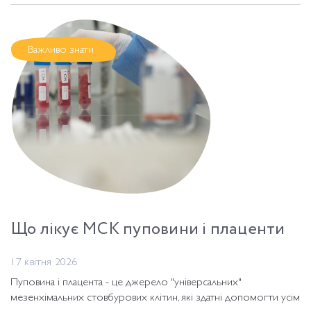
Важливо знати
Що лікує МСК пуповини і плаценти
17 квітня 2026
Пуповина і плацента - це джерело "універсальних"
мезенхімальних стовбурових клітин, які здатні допомогти усім