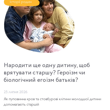
Історії родин
Народити ще одну дитину, щоб
врятувати старшу? Героїзм чи
біологічний егоїзм батьків?
25 липня 2026
Як пуповинна кров та стовбурові клітини молодшої дитини
допомагають старшій