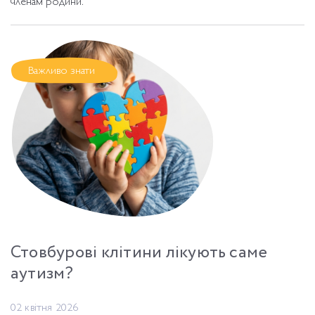
членам родини.
Важливо знати
Стовбурові клітини лікують саме
аутизм?
02 квітня 2026