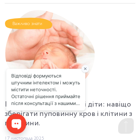
Важливо знати
Передчасно народжені діти: навіщо
зберігати пуповинну кров і клітини з
пуповини.
17 листопада 2025