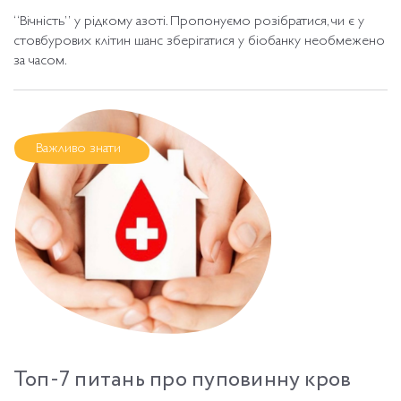
“Вічність” у рідкому азоті. Пропонуємо розібратися, чи є у
стовбурових клітин шанс зберігатися у біобанку необмежено
за часом.
Важливо знати
Топ-7 питань про пуповинну кров