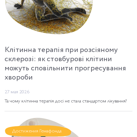
Клітинна терапія при розсіяному
склерозі: як стовбурові клітини
можуть сповільнити прогресування
хвороби
27 мая 2026
Та чому клітинна терапія досі не стала стандартом лікування?
Достижения Гемафонда