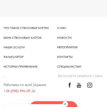
ЧТО ТАКОЕ СТВОЛОВЫЕ КЛЕТКИ
ЧТО ТАКОЕ СТВОЛОВЫЕ КЛЕТКИ
О НАС
О НАС
БАНК СТВОЛОВЫХ КЛЕТОК
БАНК СТВОЛОВЫХ КЛЕТОК
НОВОСТИ
НОВОСТИ
НАШИ УСЛУГИ
НАШИ УСЛУГИ
МЕРОПРИЯТИЯ
МЕРОПРИЯТИЯ
КАЛЬКУЛЯТОР
КАЛЬКУЛЯТОР
КОНТАКТЫ
КОНТАКТЫ
ИСТОРИИ ПРИМЕНЕНИЯ
ИСТОРИИ ПРИМЕНЕНИЯ
СПЕЦИАЛИСТАМ
СПЕЦИАЛИСТАМ
.
Вы можете связаться с нами
Работаем по всей Украине
+38 (098) 496-09-26
+38 (098) 496-09-26