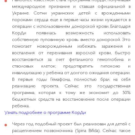
Наиболее известной стала программа КорДи, получившая
международное признание и ставшая официальной в
Украине. Сотни украинских детей с врожденными
пороками сердца еще в первые часы жизни нуждаются в
операции с использованием донорской крови. Благодаря
КорДи появилась возможность использовать
собственную пуповинную кровь вместо донорской. Это
помогает новорожденным избежать заражения и
воспаления от переливания взрослой крови, быстро
восстановиться за счет фетального гемоглобина и
стволовых клеток; предотвратить гипоксию и
инвалидизацию у ребенка от долгого ожидания операции.
В первые годы Гемафонд полностью брал на себя
реализацию проекта. Сейчас это государственная
программа, которая к тому же экономит до 50%
бюджетных средств на восстановление после операции
ребенка.
Узнать подробнее о программе КорДи
Через год подобный проект был реализован для детей с
расщеплением позвоночника (Spina Bifida). Сейчас такое