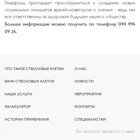
Гемафонд приглашает присоединиться к созданию новых
социальных инициатив врачей-новаторов и ученых - ведь мы
все ответственны за здоровое будущее нашего общества.
Больше информации можно получить по телефону 044 496
09 26.
ЧТО ТАКОЕ СТВОЛОВЫЕ КЛЕТКИ
ЧТО ТАКОЕ СТВОЛОВЫЕ КЛЕТКИ
О НАС
О НАС
БАНК СТВОЛОВЫХ КЛЕТОК
БАНК СТВОЛОВЫХ КЛЕТОК
НОВОСТИ
НОВОСТИ
НАШИ УСЛУГИ
НАШИ УСЛУГИ
МЕРОПРИЯТИЯ
МЕРОПРИЯТИЯ
КАЛЬКУЛЯТОР
КАЛЬКУЛЯТОР
КОНТАКТЫ
КОНТАКТЫ
ИСТОРИИ ПРИМЕНЕНИЯ
ИСТОРИИ ПРИМЕНЕНИЯ
СПЕЦИАЛИСТАМ
СПЕЦИАЛИСТАМ
.
Вы можете связаться с нами