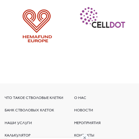
ЧТО ТАКОЕ СТВОЛОВЫЕ КЛЕТКИ
ЧТО ТАКОЕ СТВОЛОВЫЕ КЛЕТКИ
О НАС
О НАС
БАНК СТВОЛОВЫХ КЛЕТОК
БАНК СТВОЛОВЫХ КЛЕТОК
НОВОСТИ
НОВОСТИ
НАШИ УСЛУГИ
НАШИ УСЛУГИ
МЕРОПРИЯТИЯ
МЕРОПРИЯТИЯ
КАЛЬКУЛЯТОР
КАЛЬКУЛЯТОР
КОНТАКТЫ
КОНТАКТЫ